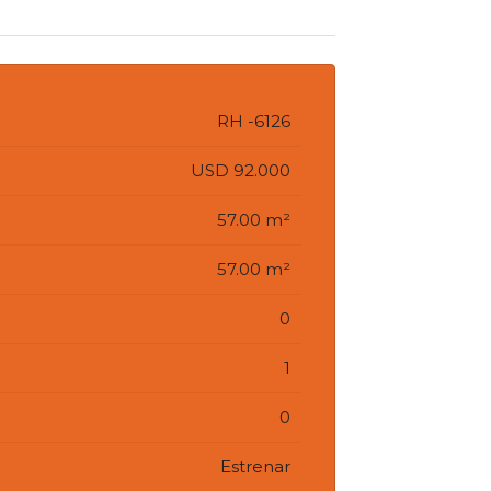
RH -6126
USD 92.000
57.00 m²
57.00 m²
0
1
0
Estrenar