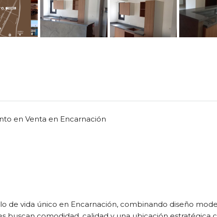
nto en Venta en Encarnación
lo de vida único en Encarnación, combinando diseño modern
s buscan comodidad, calidad y una ubicación estratégica c