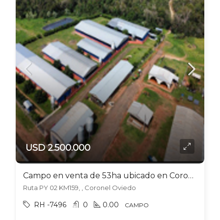
USD 2.500.000
Campo en venta de 53ha ubicado en Coronel Oviedo – Paraguay
Ruta PY 02 KM159, , Coronel Oviedo
RH -7496
0
0.00
CAMPO