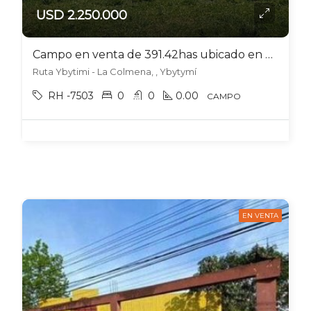
USD 2.250.000
Campo en venta de 391.42has ubicado en Ybytymí – Paraguay
Ruta Ybytimi - La Colmena, , Ybytymí
RH -7503
0
0
0.00
CAMPO
EN VENTA