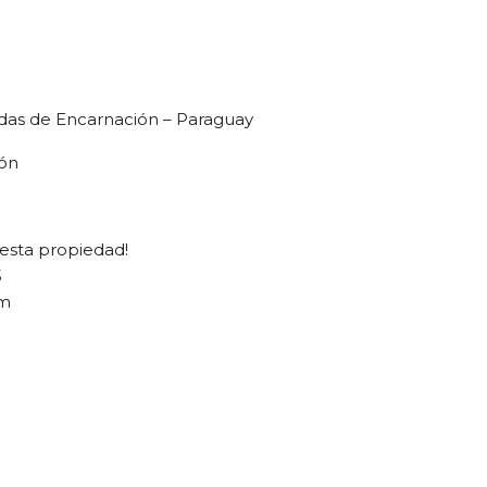
das de Encarnación – Paraguay
ión
esta propiedad!
5
om