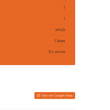
1
1
año/s
Casas
En venta
Abrir en Google Maps