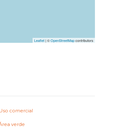
Leaflet
| ©
OpenStreetMap
contributors
Uso comercial
Área verde