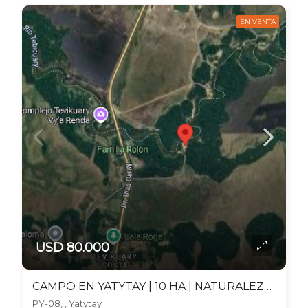
EN VENTA
USD 80.000
CAMPO EN YATYTAY | 10 HA | NATURALEZA Y PRODUCCIÓN
PY-08, , Yatytay