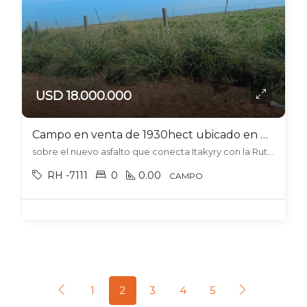
USD 18.000.000
Campo en venta de 1930hect ubicado en Curuguaty – Paraguay
sobre el nuevo asfalto que conecta Itakyry con la Ruta 10, , Curuguaty
RH -7111
0
0.00
CAMPO
1
2
3
4
5