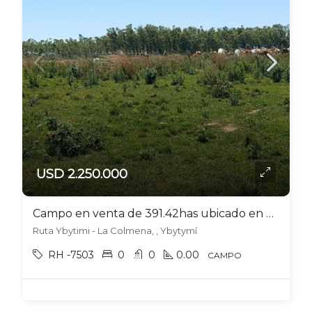
USD 2.250.000
Campo en venta de 391.42has ubicado en Ybytymí – Paraguay
Ruta Ybytimi - La Colmena, , Ybytymí
RH -7503
0
0
0.00
CAMPO