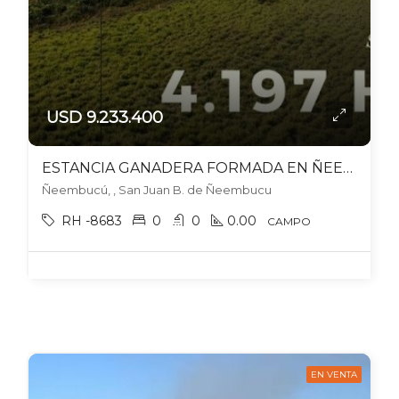
USD 9.233.400
ESTANCIA GANADERA FORMADA EN ÑEEMBUCÚ | ESCALA, INFRAESTRUCTURA Y PROD INMEDIATA
Ñeembucú, , San Juan B. de Ñeembucu
RH -8683
0
0
0.00
CAMPO
EN VENTA